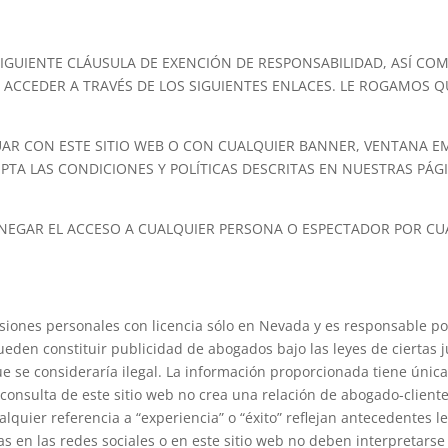
A SIGUIENTE CLÁUSULA DE EXENCIÓN DE RESPONSABILIDAD, ASÍ C
DE ACCEDER A TRAVÉS DE LOS SIGUIENTES ENLACES. LE ROGAMOS 
ACTUAR CON ESTE SITIO WEB O CON CUALQUIER BANNER, VENTANA
EPTA LAS CONDICIONES Y POLÍTICAS DESCRITAS EN NUESTRAS PÁGI
DENEGAR EL ACCESO A CUALQUIER PERSONA O ESPECTADOR POR CU
ones personales con licencia sólo en Nevada y es responsable por 
ueden constituir publicidad de abogados bajo las leyes de ciertas 
que se consideraría ilegal. La información proporcionada tiene úni
consulta de este sitio web no crea una relación de abogado-cliente
lquier referencia a “experiencia” o “éxito” reflejan antecedentes l
s en las redes sociales o en este sitio web no deben interpretars