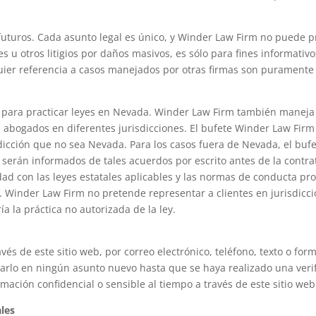
futuros. Cada asunto legal es único, y Winder Law Firm no puede 
s u otros litigios por daños masivos, es sólo para fines informativo
uier referencia a casos manejados por otras firmas son puramente p
ia para practicar leyes en Nevada. Winder Law Firm también manej
 abogados en diferentes jurisdicciones. El bufete Winder Law Firm 
sdicción que no sea Nevada. Para los casos fuera de Nevada, el buf
es serán informados de tales acuerdos por escrito antes de la contra
ad con las leyes estatales aplicables y las normas de conducta pro
te. Winder Law Firm no pretende representar a clientes en jurisdi
ría la práctica no autorizada de la ley.
és de este sitio web, por correo electrónico, teléfono, texto o for
arlo en ningún asunto nuevo hasta que se haya realizado una verifi
ación confidencial o sensible al tiempo a través de este sitio web
ales