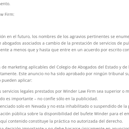
mento.
w Firm:
ción en el futuro, los nombres de los agravios pertinentes se enum
abogados asociados a cambio de la prestación de servicios de publ
ente a menos que y hasta que entre en un acuerdo por escrito con
de marketing aplicables del Colegio de Abogados del Estado y de la
itamente. Este anuncio no ha sido aprobado por ningún tribunal s
o pueden aplicar:
s servicios legales prestados por Winder Law Firm sea superior o m
o es importante – no confíe sólo en la publicidad.
enciado solo en Nevada y no esta inhabilitado o suspendido de la 
ación pública sobre la disponibilidad del bufete Winder para el e
 aquí contenido constituye la práctica no autorizada del derecho.
a decisión importante y no debe basarse únicamente en anuncios 