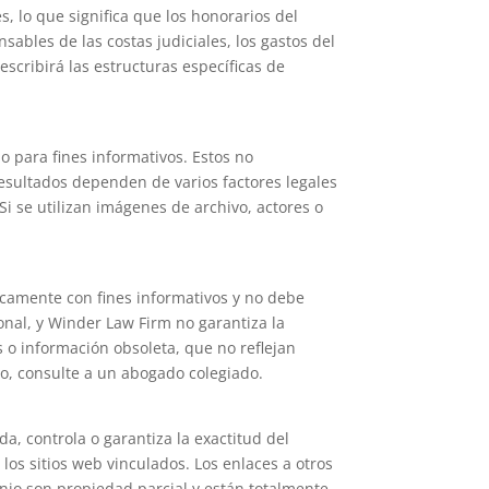
 lo que significa que los honorarios del
ables de las costas judiciales, los gastos del
escribirá las estructuras específicas de
o para fines informativos. Estos no
resultados dependen de varios factores legales
Si se utilizan imágenes de archivo, actores o
icamente con fines informativos y no debe
ional, y Winder Law Firm no garantiza la
s o información obsoleta, que no reflejan
co, consulte a un abogado colegiado.
a, controla o garantiza la exactitud del
os sitios web vinculados. Los enlaces a otros
inio son propiedad parcial y están totalmente