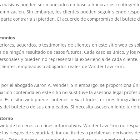
os masivos pueden ser manejados en base a honorarios contingentes,
mnización. Sin embargo, los clientes pueden seguir siendo respons
la parte contraria si pierden. El acuerdo de compromiso del bufete d
imonios
iores, acuerdos, o testimonios de clientes en este sitio web es sól
a de ningún resultado de casos futuros. Cada caso es único, y los 
personales y pueden no representar la experiencia de cada cliente. 
clientes, empleados o abogados reales de Winder Law Firm.
do por el abogado Aaron A. Winder. Sin embargo, se proporciona ún
ación contenida en este sitio no sustituye la asesoría legal profes
o. Este sitio web puede contener inexactitudes, errores tipográfico
s del bufete o de sus empleados. Si necesita asesoramiento jurídi
xterno
 web de terceros con fines informativos. Winder Law Firm no respald
los riesgos de seguridad, inexactitudes o problemas derivados de l
cia. Este sitio web, su contenido, sus enlaces y su nombre de dom