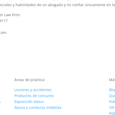
nciales y habilidades de un abogado y no confiar únicamente en l
er Law Firm:
89117
.com
Áreas de práctica
Más
Lesiones y accidentes
Blo
Productos de consumo
Qu
,
Exposición tóxica
Pol
Abuso y conducta indebida
Tér
Pol