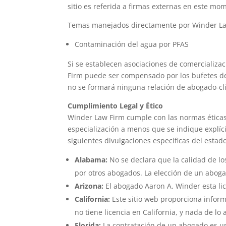
sitio es referida a firmas externas en este mo
Temas manejados directamente por Winder La
Contaminación del agua por PFAS
Si se establecen asociaciones de comercializa
Firm puede ser compensado por los bufetes de 
no se formará ninguna relación de abogado-cli
Cumplimiento Legal y Ético
Winder Law Firm cumple con las normas éticas 
especialización a menos que se indique explíc
siguientes divulgaciones específicas del estad
Alabama:
No se declara que la calidad de lo
por otros abogados. La elección de un abogad
Arizona:
El abogado Aaron A. Winder esta lic
California:
Este sitio web proporciona inform
no tiene licencia en California, y nada de lo
Florida:
La contratación de un abogado es un