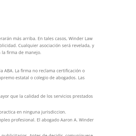
erarán más arriba. En tales casos, Winder Law
icidad. Cualquier asociación será revelada, y
 la firma de manejo.
 ABA. La firma no reclama certificación o
upremo estatal o colegio de abogados. Las
ayor que la calidad de los servicios prestados
practica en ninguna jurisdiccion.
mpleo profesional. El abogado Aaron A. Winder
publicitarios. Antes de decidir, comuníquese